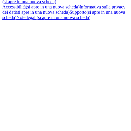
(si apre in una nuova scheda)
Accessibilità
(si apre in una nuova scheda)
Informativa sulla privacy
dei dati
(si apre in una nuova scheda)
Supporto
(si apre in una nuova
scheda)
Note legali
(si apre in una nuova scheda)