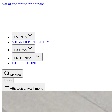
Vai al contenuto principale
EVENTS
VIP & HOSPITALITY
EXTRAS
ERLEBNISSE
GUTSCHEINE
Ricerca
Login
Attiva/disattiva il menu