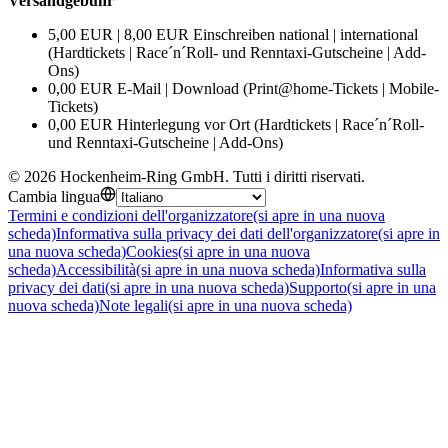
Versandgebühr
5,00 EUR | 8,00 EUR Einschreiben national | international
(Hardtickets | Race´n´Roll- und Renntaxi-Gutscheine | Add-
Ons)
0,00 EUR E-Mail | Download (Print@home-Tickets | Mobile-
Tickets)
0,00 EUR Hinterlegung vor Ort (Hardtickets | Race´n´Roll-
und Renntaxi-Gutscheine | Add-Ons)
©
2026
Hockenheim-Ring GmbH
.
Tutti i diritti riservati
.
Cambia lingua
Termini e condizioni dell'organizzatore
(si apre in una nuova
scheda)
Informativa sulla privacy dei dati dell'organizzatore
(si apre in
una nuova scheda)
Cookies
(si apre in una nuova
scheda)
Accessibilità
(si apre in una nuova scheda)
Informativa sulla
privacy dei dati
(si apre in una nuova scheda)
Supporto
(si apre in una
nuova scheda)
Note legali
(si apre in una nuova scheda)