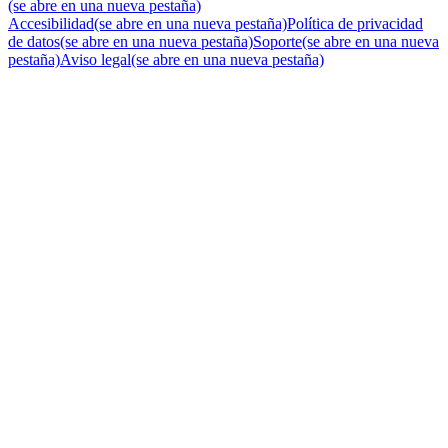
(se abre en una nueva pestaña)
Accesibilidad
(se abre en una nueva pestaña)
Política de privacidad
de datos
(se abre en una nueva pestaña)
Soporte
(se abre en una nueva
pestaña)
Aviso legal
(se abre en una nueva pestaña)