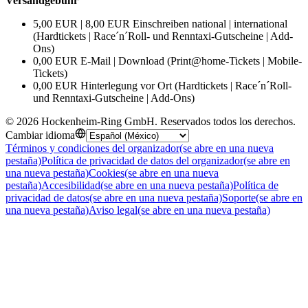
Versandgebühr
5,00 EUR | 8,00 EUR Einschreiben national | international
(Hardtickets | Race´n´Roll- und Renntaxi-Gutscheine | Add-
Ons)
0,00 EUR E-Mail | Download (Print@home-Tickets | Mobile-
Tickets)
0,00 EUR Hinterlegung vor Ort (Hardtickets | Race´n´Roll-
und Renntaxi-Gutscheine | Add-Ons)
©
2026
Hockenheim-Ring GmbH
.
Reservados todos los derechos
.
Cambiar idioma
Términos y condiciones del organizador
(se abre en una nueva
pestaña)
Política de privacidad de datos del organizador
(se abre en
una nueva pestaña)
Cookies
(se abre en una nueva
pestaña)
Accesibilidad
(se abre en una nueva pestaña)
Política de
privacidad de datos
(se abre en una nueva pestaña)
Soporte
(se abre en
una nueva pestaña)
Aviso legal
(se abre en una nueva pestaña)