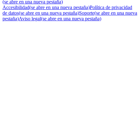
(se abre en una nueva pestaña)
Accesibilidad
(se abre en una nueva pestaña)
Política de privacidad
de datos
(se abre en una nueva pestaña)
Soporte
(se abre en una nueva
pestaña)
Aviso legal
(se abre en una nueva pestaña)