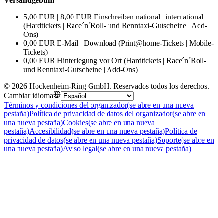
Versandgebühr
5,00 EUR | 8,00 EUR Einschreiben national | international
(Hardtickets | Race´n´Roll- und Renntaxi-Gutscheine | Add-
Ons)
0,00 EUR E-Mail | Download (Print@home-Tickets | Mobile-
Tickets)
0,00 EUR Hinterlegung vor Ort (Hardtickets | Race´n´Roll-
und Renntaxi-Gutscheine | Add-Ons)
©
2026
Hockenheim-Ring GmbH
.
Reservados todos los derechos
.
Cambiar idioma
Términos y condiciones del organizador
(se abre en una nueva
pestaña)
Política de privacidad de datos del organizador
(se abre en
una nueva pestaña)
Cookies
(se abre en una nueva
pestaña)
Accesibilidad
(se abre en una nueva pestaña)
Política de
privacidad de datos
(se abre en una nueva pestaña)
Soporte
(se abre en
una nueva pestaña)
Aviso legal
(se abre en una nueva pestaña)