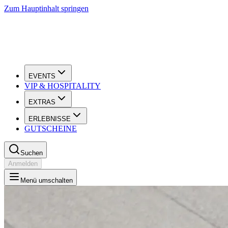
Zum Hauptinhalt springen
EVENTS
VIP & HOSPITALITY
EXTRAS
ERLEBNISSE
GUTSCHEINE
Suchen
Anmelden
Menü umschalten