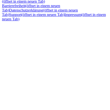
(öffnet in einem neuen Tab)
Barrierefreiheit
(öffnet in einem neuen
Tab)
Datenschutzerklärung
(öffnet in einem neuen
Tab)
Support
(öffnet in einem neuen Tab)
Impressum
(öffnet in einem
neuen Tab)