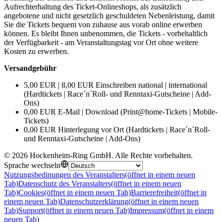
Aufrechterhaltung des Ticket-Onlineshops, als zusätzlich
angebotene und nicht gesetzlich geschuldeten Nebenleistung, damit
Sie die Tickets bequem von zuhause aus vorab online erwerben
können. Es bleibt Ihnen unbenommen, die Tickets - vorbehaltlich
der Verfügbarkeit - am Veranstaltungstag vor Ort ohne weitere
Kosten zu erwerben.
Versandgebühr
5,00 EUR | 8,00 EUR Einschreiben national | international
(Hardtickets | Race´n´Roll- und Renntaxi-Gutscheine | Add-
Ons)
0,00 EUR E-Mail | Download (Print@home-Tickets | Mobile-
Tickets)
0,00 EUR Hinterlegung vor Ort (Hardtickets | Race´n´Roll-
und Renntaxi-Gutscheine | Add-Ons)
©
2026
Hockenheim-Ring GmbH
.
Alle Rechte vorbehalten
.
Sprache wechseln
Nutzungsbedinungen des Veranstalters
(öffnet in einem neuen
Tab)
Datenschutz des Veranstalters
(öffnet in einem neuen
Tab)
Cookies
(öffnet in einem neuen Tab)
Barrierefreiheit
(öffnet in
einem neuen Tab)
Datenschutzerklärung
(öffnet in einem neuen
Tab)
Support
(öffnet in einem neuen Tab)
Impressum
(öffnet in einem
neuen Tab)