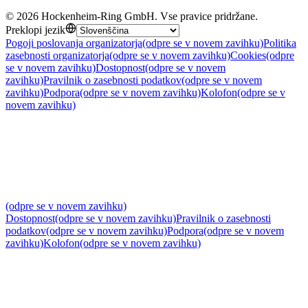
©
2026
Hockenheim-Ring GmbH
.
Vse pravice pridržane
.
Preklopi jezik
Pogoji poslovanja organizatorja
(odpre se v novem zavihku)
Politika
zasebnosti organizatorja
(odpre se v novem zavihku)
Cookies
(odpre
se v novem zavihku)
Dostopnost
(odpre se v novem
zavihku)
Pravilnik o zasebnosti podatkov
(odpre se v novem
zavihku)
Podpora
(odpre se v novem zavihku)
Kolofon
(odpre se v
novem zavihku)
(odpre se v novem zavihku)
Dostopnost
(odpre se v novem zavihku)
Pravilnik o zasebnosti
podatkov
(odpre se v novem zavihku)
Podpora
(odpre se v novem
zavihku)
Kolofon
(odpre se v novem zavihku)