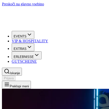
Preskoči na glavno vsebino
EVENTS
VIP & HOSPITALITY
EXTRAS
ERLEBNISSE
GUTSCHEINE
Iskanje
Prijava
Preklopi meni