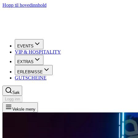
Hopp til hovedinnhold
EVENTS
VIP & HOSPITALITY
EXTRAS
ERLEBNISSE
GUTSCHEINE
Søk
Logg inn
Veksle meny