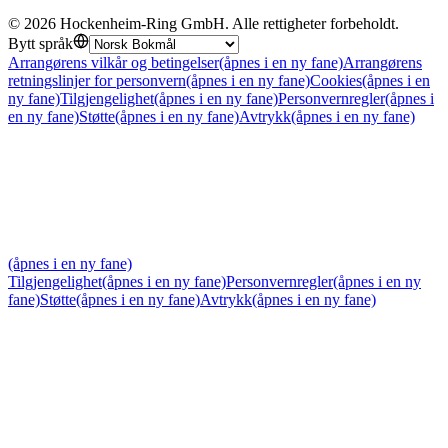
©
2026
Hockenheim-Ring GmbH
.
Alle rettigheter forbeholdt
.
Bytt språk
Arrangørens vilkår og betingelser
(åpnes i en ny fane)
Arrangørens
retningslinjer for personvern
(åpnes i en ny fane)
Cookies
(åpnes i en
ny fane)
Tilgjengelighet
(åpnes i en ny fane)
Personvernregler
(åpnes i
en ny fane)
Støtte
(åpnes i en ny fane)
Avtrykk
(åpnes i en ny fane)
(åpnes i en ny fane)
Tilgjengelighet
(åpnes i en ny fane)
Personvernregler
(åpnes i en ny
fane)
Støtte
(åpnes i en ny fane)
Avtrykk
(åpnes i en ny fane)