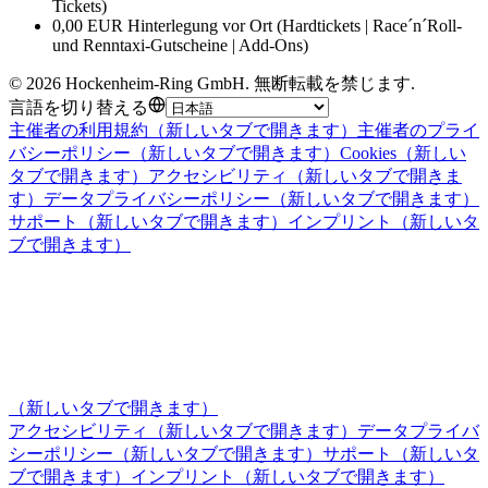
Tickets)
0,00 EUR Hinterlegung vor Ort (Hardtickets | Race´n´Roll-
und Renntaxi-Gutscheine | Add-Ons)
©
2026
Hockenheim-Ring GmbH
.
無断転載を禁じます
.
言語を切り替える
主催者の利用規約
（新しいタブで開きます）
主催者のプライ
バシーポリシー
（新しいタブで開きます）
Cookies
（新しい
タブで開きます）
アクセシビリティ
（新しいタブで開きま
す）
データプライバシーポリシー
（新しいタブで開きます）
サポート
（新しいタブで開きます）
インプリント
（新しいタ
ブで開きます）
（新しいタブで開きます）
アクセシビリティ
（新しいタブで開きます）
データプライバ
シーポリシー
（新しいタブで開きます）
サポート
（新しいタ
ブで開きます）
インプリント
（新しいタブで開きます）