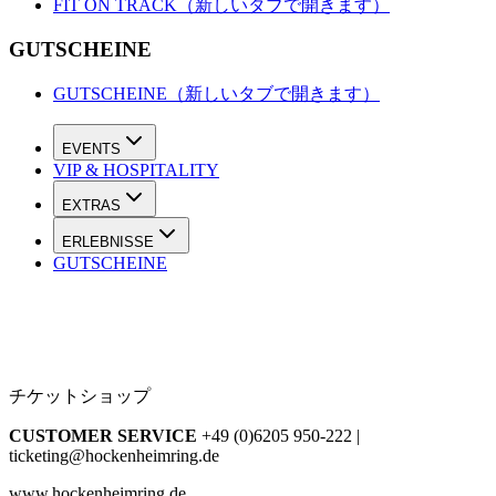
FIT ON TRACK
（新しいタブで開きます）
GUTSCHEINE
GUTSCHEINE
（新しいタブで開きます）
EVENTS
VIP & HOSPITALITY
EXTRAS
ERLEBNISSE
GUTSCHEINE
チケットショップ
CUSTOMER SERVICE
+49 (0)6205 950-222 |
ticketing@hockenheimring.de
www.hockenheimring.de