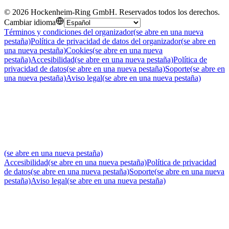
©
2026
Hockenheim-Ring GmbH
.
Reservados todos los derechos
.
Cambiar idioma
Términos y condiciones del organizador
(se abre en una nueva
pestaña)
Política de privacidad de datos del organizador
(se abre en
una nueva pestaña)
Cookies
(se abre en una nueva
pestaña)
Accesibilidad
(se abre en una nueva pestaña)
Política de
privacidad de datos
(se abre en una nueva pestaña)
Soporte
(se abre en
una nueva pestaña)
Aviso legal
(se abre en una nueva pestaña)
(se abre en una nueva pestaña)
Accesibilidad
(se abre en una nueva pestaña)
Política de privacidad
de datos
(se abre en una nueva pestaña)
Soporte
(se abre en una nueva
pestaña)
Aviso legal
(se abre en una nueva pestaña)