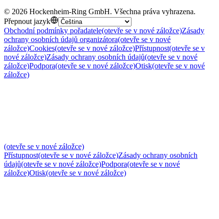
©
2026
Hockenheim-Ring GmbH
.
Všechna práva vyhrazena
.
Přepnout jazyk
Obchodní podmínky pořadatele
(otevře se v nové záložce)
Zásady
ochrany osobních údajů organizátora
(otevře se v nové
záložce)
Cookies
(otevře se v nové záložce)
Přístupnost
(otevře se v
nové záložce)
Zásady ochrany osobních údajů
(otevře se v nové
záložce)
Podpora
(otevře se v nové záložce)
Otisk
(otevře se v nové
záložce)
(otevře se v nové záložce)
Přístupnost
(otevře se v nové záložce)
Zásady ochrany osobních
údajů
(otevře se v nové záložce)
Podpora
(otevře se v nové
záložce)
Otisk
(otevře se v nové záložce)