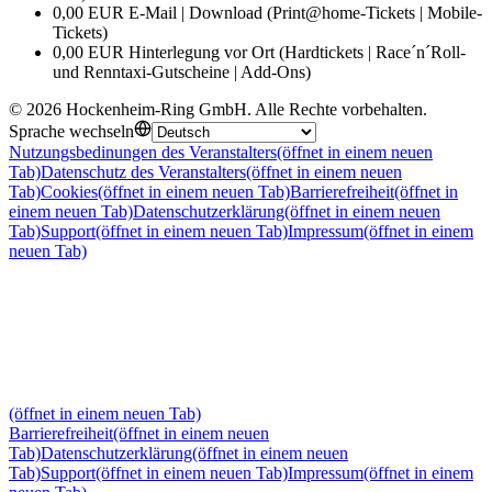
0,00 EUR E-Mail | Download (Print@home-Tickets | Mobile-
Tickets)
0,00 EUR Hinterlegung vor Ort (Hardtickets | Race´n´Roll-
und Renntaxi-Gutscheine | Add-Ons)
©
2026
Hockenheim-Ring GmbH
.
Alle Rechte vorbehalten
.
Sprache wechseln
Nutzungsbedinungen des Veranstalters
(öffnet in einem neuen
Tab)
Datenschutz des Veranstalters
(öffnet in einem neuen
Tab)
Cookies
(öffnet in einem neuen Tab)
Barrierefreiheit
(öffnet in
einem neuen Tab)
Datenschutzerklärung
(öffnet in einem neuen
Tab)
Support
(öffnet in einem neuen Tab)
Impressum
(öffnet in einem
neuen Tab)
(öffnet in einem neuen Tab)
Barrierefreiheit
(öffnet in einem neuen
Tab)
Datenschutzerklärung
(öffnet in einem neuen
Tab)
Support
(öffnet in einem neuen Tab)
Impressum
(öffnet in einem