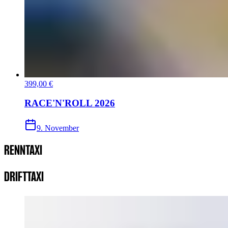
399,00 €
RACE'N'ROLL 2026
9. November
RENNTAXI
DRIFTTAXI