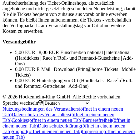
Aufrechterhaltung des Ticket-Onlineshops, als zusätzlich
angebotene und nicht gesetzlich geschuldeten Nebenleistung, damit
Sie die Tickets bequem von zuhause aus vorab online erwerben
können. Es bleibt Ihnen unbenommen, die Tickets - vorbehaltlich
der Verfügbarkeit - am Veranstaltungstag vor Ort ohne weitere
Kosten zu erwerben.
Versandgebühr
5,00 EUR | 8,00 EUR Einschreiben national | international
(Hardtickets | Race´n´Roll- und Renntaxi-Gutscheine | Add-
Ons)
0,00 EUR E-Mail | Download (Print@home-Tickets | Mobile-
Tickets)
0,00 EUR Hinterlegung vor Ort (Hardtickets | Race´n´Roll-
und Renntaxi-Gutscheine | Add-Ons)
©
2026
Hockenheim-Ring GmbH
.
Alle Rechte vorbehalten
.
Sprache wechseln
Nutzungsbedinungen des Veranstalters
(öffnet in einem neuen
Tab)
Datenschutz des Veranstalters
(öffnet in einem neuen
Tab)
Cookies
(öffnet in einem neuen Tab)
Barrierefreiheit
(öffnet in
einem neuen Tab)
Datenschutzerklärung
(öffnet in einem neuen
Tab)
Support
(öffnet in einem neuen Tab)
Impressum
(öffnet in einem
neuen Tab)