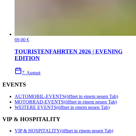
69,00 €
TOURISTENFAHRTEN 2026 | EVENING
EDITION
7. August
EVENTS
AUTOMOBIL-EVENTS
(öffnet in einem neuen Tab)
MOTORRAD-EVENTS
(öffnet in einem neuen Tab)
WEITERE EVENTS
(öffnet in einem neuen Tab)
VIP & HOSPITALITY
VIP & HOSPITALITY
(öffnet in einem neuen Tab)