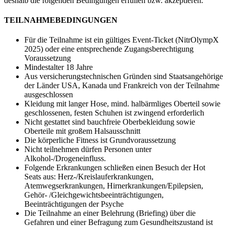
deshalb die folgenden Bedingungen erfüllen bzw. akzeptieren.
TEILNAHMEBEDINGUNGEN
Für die Teilnahme ist ein gültiges Event-Ticket (NitrOlympX
2025) oder eine entsprechende Zugangsberechtigung
Voraussetzung
Mindestalter 18 Jahre
Aus versicherungstechnischen Gründen sind Staatsangehörige
der Länder USA, Kanada und Frankreich von der Teilnahme
ausgeschlossen
Kleidung mit langer Hose, mind. halbärmliges Oberteil sowie
geschlossenen, festen Schuhen ist zwingend erforderlich
Nicht gestattet sind bauchfreie Oberbekleidung sowie
Oberteile mit großem Halsausschnitt
Die körperliche Fitness ist Grundvoraussetzung
Nicht teilnehmen dürfen Personen unter
Alkohol-/Drogeneinfluss.
Folgende Erkrankungen schließen einen Besuch der Hot
Seats aus: Herz-/Kreislauferkrankungen,
Atemwegserkrankungen, Hirnerkrankungen/Epilepsien,
Gehör- /Gleichgewichtsbeeinträchtigungen,
Beeinträchtigungen der Psyche
Die Teilnahme an einer Belehrung (Briefing) über die
Gefahren und einer Befragung zum Gesundheitszustand ist