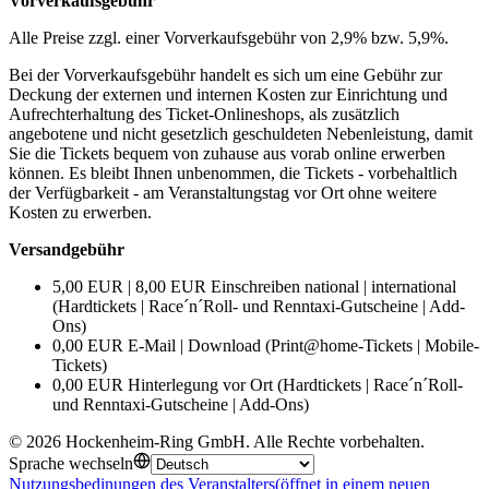
Vorverkaufsgebühr
Alle Preise zzgl. einer Vorverkaufsgebühr von 2,9% bzw. 5,9%.
Bei der Vorverkaufsgebühr handelt es sich um eine Gebühr zur
Deckung der externen und internen Kosten zur Einrichtung und
Aufrechterhaltung des Ticket-Onlineshops, als zusätzlich
angebotene und nicht gesetzlich geschuldeten Nebenleistung, damit
Sie die Tickets bequem von zuhause aus vorab online erwerben
können. Es bleibt Ihnen unbenommen, die Tickets - vorbehaltlich
der Verfügbarkeit - am Veranstaltungstag vor Ort ohne weitere
Kosten zu erwerben.
Versandgebühr
5,00 EUR | 8,00 EUR Einschreiben national | international
(Hardtickets | Race´n´Roll- und Renntaxi-Gutscheine | Add-
Ons)
0,00 EUR E-Mail | Download (Print@home-Tickets | Mobile-
Tickets)
0,00 EUR Hinterlegung vor Ort (Hardtickets | Race´n´Roll-
und Renntaxi-Gutscheine | Add-Ons)
©
2026
Hockenheim-Ring GmbH
.
Alle Rechte vorbehalten
.
Sprache wechseln
Nutzungsbedinungen des Veranstalters
(öffnet in einem neuen