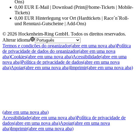
Ons)
0,00 EUR E-Mail | Download (Print@home-Tickets | Mobile-
Tickets)
0,00 EUR Hinterlegung vor Ort (Hardtickets | Race´n´Roll-
und Renntaxi-Gutscheine | Add-Ons)
©
2026
Hockenheim-Ring GmbH
.
Todos os direitos reservados
.
Alterar idioma
Termos e condições do organizador
(abre em uma nova aba)
Política
de privacidade de dados do organizador
(abre em uma nova
aba)
Cookies
(abre em uma nova aba)
Acessibilidade
(abre em uma
nova aba)
Política de privacidade de dados
(abre em uma nova
aba)
Apoiar
(abre em uma nova aba)
Imprimir
(abre em uma nova aba)
(abre em uma nova aba)
Acessibilidade
(abre em uma nova aba)
Política de privacidade de
dados
(abre em uma nova aba)
Apoiar
(abre em uma nova
aba)
Imprimir
(abre em uma nova aba)