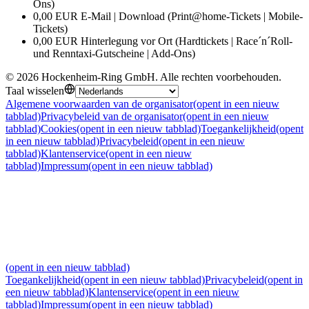
Ons)
0,00 EUR E-Mail | Download (Print@home-Tickets | Mobile-
Tickets)
0,00 EUR Hinterlegung vor Ort (Hardtickets | Race´n´Roll-
und Renntaxi-Gutscheine | Add-Ons)
©
2026
Hockenheim-Ring GmbH
.
Alle rechten voorbehouden
.
Taal wisselen
Algemene voorwaarden van de organisator
(opent in een nieuw
tabblad)
Privacybeleid van de organisator
(opent in een nieuw
tabblad)
Cookies
(opent in een nieuw tabblad)
Toegankelijkheid
(opent
in een nieuw tabblad)
Privacybeleid
(opent in een nieuw
tabblad)
Klantenservice
(opent in een nieuw
tabblad)
Impressum
(opent in een nieuw tabblad)
(opent in een nieuw tabblad)
Toegankelijkheid
(opent in een nieuw tabblad)
Privacybeleid
(opent in
een nieuw tabblad)
Klantenservice
(opent in een nieuw
tabblad)
Impressum
(opent in een nieuw tabblad)