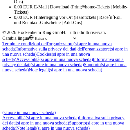
Ons)
0,00 EUR E-Mail | Download (Print@home-Tickets | Mobile-
Tickets)
0,00 EUR Hinterlegung vor Ort (Hardtickets | Race´n´Roll-
und Renntaxi-Gutscheine | Add-Ons)
©
2026
Hockenheim-Ring GmbH
.
Tutti i diritti riservati
.
Cambia lingua
Termini e condizioni dell'organizzatore
(si apre in una nuova
scheda)
Informativa sulla privacy dei dati dell'organizzatore
(si apre in
una nuova scheda)
Cookies
(si apre in una nuova
scheda)
Accessibilità
(si apre in una nuova scheda)
Informativa sulla
privacy dei dati
(si apre in una nuova scheda)
Supporto
(si apre in una
nuova scheda)
Note legali
(si apre in una nuova scheda)
(si apre in una nuova scheda)
Accessibilità
(si apre in una nuova scheda)
Informativa sulla privacy
dei dati
(si apre in una nuova scheda)
Supporto
(si apre in una nuova
scheda)
Note legali
(si apre in una nuova scheda)