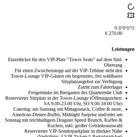
רטיסים מ
Leistunge
Einzelticket für den VIP-Platz "Tower Seats" auf dem Süd-
Oberrang
Für einen Zwischenstopp auf der VIP-Tribüne steht den
Tower-Lounge VIP-Gästen ein begrenztes, frei wählbares
Sitzplatzangebot zur Verfügung
Zutritt zum Fahrerlager
Freigetränke im Biergarten des Quartermile Club
Reservierter Sitzplatz in der Tower-Lounge (Öffnungszeiten:
SA 9.00-23.00 Uhr, SO 9.00-18.00 Uhr)
Catering: am Samstag mit Mittagssnack, Coffee & more,
American-Dinner-Buffet, Midnight Surprise und/oder am
Sonntag mit reichhaltigem Dragster Speed Brunch, Kaffee &
Kuchen, inkl. großer Getränkeauswahl
Reservierter VIP-Sonderparkplatz in direkter Nähe
(Verhältnis: 4 VIP-Tickets/1 Parkplatzticket)