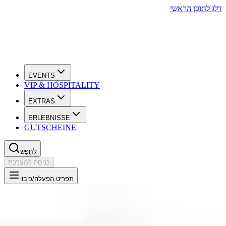
לג לתוכן הראשי
EVENTS
VIP & HOSPITALITY
EXTRAS
ERLEBNISSE
GUTSCHEINE
לְחַפֵּשׂ
כְּנִיסָה לַמַעֲרֶכֶת
תפריט הפעלה/כיבוי