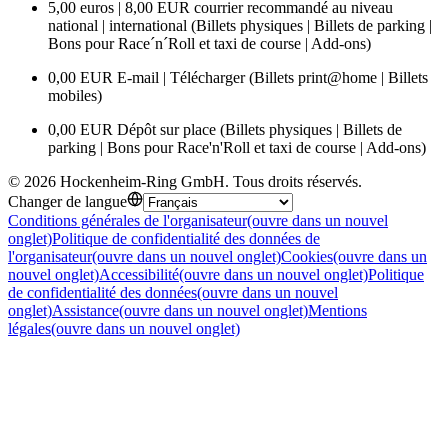
5,00 euros | 8,00 EUR courrier recommandé au niveau
national | international (Billets physiques | Billets de parking |
Bons pour Race´n´Roll et taxi de course | Add-ons)
0,00 EUR E-mail | Télécharger (Billets print@home | Billets
mobiles)
0,00 EUR Dépôt sur place (Billets physiques | Billets de
parking | Bons pour Race'n'Roll et taxi de course | Add-ons)
©
2026
Hockenheim-Ring GmbH
.
Tous droits réservés
.
Changer de langue
Conditions générales de l'organisateur
(ouvre dans un nouvel
onglet)
Politique de confidentialité des données de
l'organisateur
(ouvre dans un nouvel onglet)
Cookies
(ouvre dans un
nouvel onglet)
Accessibilité
(ouvre dans un nouvel onglet)
Politique
de confidentialité des données
(ouvre dans un nouvel
onglet)
Assistance
(ouvre dans un nouvel onglet)
Mentions
légales
(ouvre dans un nouvel onglet)