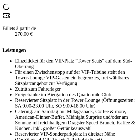
Billets à partir de
270,00 €
Leistungen
Einzelticket für den VIP-Platz "Tower Seats" auf dem Süd-
Oberrang
Für einen Zwischenstopp auf der VIP-Tribüne steht den
Tower-Lounge VIP-Gästen ein begrenztes, frei wählbares
Sitzplatzangebot zur Verfügung
Zutritt zum Fahrerlager
Freigetränke im Biergarten des Quartermile Club
Reservierter Sitzplatz in der Tower-Lounge (Öffnungszeiten:
SA 9.00-23.00 Uhr, SO 9.00-18.00 Uhr)
Catering: am Samstag mit Mittagssnack, Coffee & more,
American-Dinner-Buffet, Midnight Surprise und/oder am
Sonntag mit reichhaltigem Dragster Speed Brunch, Kaffee &
Kuchen, inkl. großer Getränkeauswahl
Reservierter VIP-Sonderparkplatz in direkter Nähe
(Verhältnis: 4 VIP-Tickets/1 Parkplatzticket)