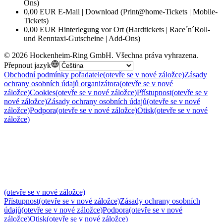
Ons)
0,00 EUR E-Mail | Download (Print@home-Tickets | Mobile-
Tickets)
0,00 EUR Hinterlegung vor Ort (Hardtickets | Race´n´Roll-
und Renntaxi-Gutscheine | Add-Ons)
©
2026
Hockenheim-Ring GmbH
.
Všechna práva vyhrazena
.
Přepnout jazyk
Obchodní podmínky pořadatele
(otevře se v nové záložce)
Zásady
ochrany osobních údajů organizátora
(otevře se v nové
záložce)
Cookies
(otevře se v nové záložce)
Přístupnost
(otevře se v
nové záložce)
Zásady ochrany osobních údajů
(otevře se v nové
záložce)
Podpora
(otevře se v nové záložce)
Otisk
(otevře se v nové
záložce)
(otevře se v nové záložce)
Přístupnost
(otevře se v nové záložce)
Zásady ochrany osobních
údajů
(otevře se v nové záložce)
Podpora
(otevře se v nové
záložce)
Otisk
(otevře se v nové záložce)