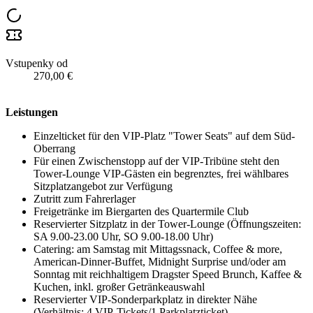
Vstupenky od
270,00 €
Leistungen
Einzelticket für den VIP-Platz "Tower Seats" auf dem Süd-
Oberrang
Für einen Zwischenstopp auf der VIP-Tribüne steht den
Tower-Lounge VIP-Gästen ein begrenztes, frei wählbares
Sitzplatzangebot zur Verfügung
Zutritt zum Fahrerlager
Freigetränke im Biergarten des Quartermile Club
Reservierter Sitzplatz in der Tower-Lounge (Öffnungszeiten:
SA 9.00-23.00 Uhr, SO 9.00-18.00 Uhr)
Catering: am Samstag mit Mittagssnack, Coffee & more,
American-Dinner-Buffet, Midnight Surprise und/oder am
Sonntag mit reichhaltigem Dragster Speed Brunch, Kaffee &
Kuchen, inkl. großer Getränkeauswahl
Reservierter VIP-Sonderparkplatz in direkter Nähe
(Verhältnis: 4 VIP-Tickets/1 Parkplatzticket)