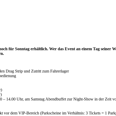
h noch für Sonntag erhältlich. Wer das Event an einem Tag seiner
rn.
 den Drag Strip und Zutritt zum Fahrerlager
bedienung
r)
r)
00 – 14.00 Uhr, am Samstag Abendbuffet zur Night-Show in der Zeit vo
 vor dem VIP-Bereich (Parkscheine im Verhältnis: 3 Tickets = 1 Parkp