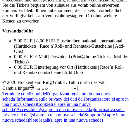
Sie die Tickets bequem von zuhause aus vorab online erwerben
können. Es bleibt Ihnen unbenommen, die Tickets - vorbehaltlich
der Verfügbarkeit - am Veranstaltungstag vor Ort ohne weitere
Kosten zu erwerben.
Versandgebühr
5,00 EUR | 8,00 EUR Einschreiben national | international
(Hardtickets | Race´n´Roll- und Renntaxi-Gutscheine | Add-
Ons)
0,00 EUR E-Mail | Download (Print@home-Tickets | Mobile-
Tickets)
0,00 EUR Hinterlegung vor Ort (Hardtickets | Race´n´Roll-
und Renntaxi-Gutscheine | Add-Ons)
©
2026
Hockenheim-Ring GmbH
.
Tutti i diritti riservati
.
Cambia lingua
Termini e condizioni dell'organizzatore
(si apre in una nuova
scheda)
Informativa sulla privacy dei dati dell'organizzatore
(si apre in
una nuova scheda)
Cookies
(si apre in una nuova
scheda)
Accessibilità
(si apre in una nuova scheda)
Informativa sulla
privacy dei dati
(si apre in una nuova scheda)
Supporto
(si apre in una
nuova scheda)
Note legali
(si apre in una nuova scheda)