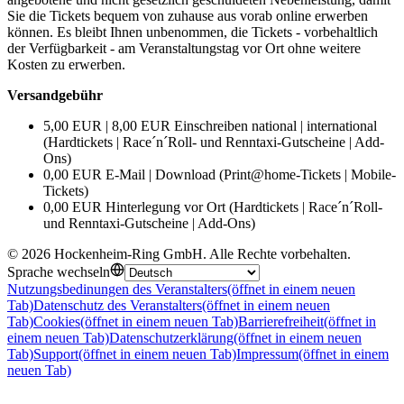
Sie die Tickets bequem von zuhause aus vorab online erwerben
können. Es bleibt Ihnen unbenommen, die Tickets - vorbehaltlich
der Verfügbarkeit - am Veranstaltungstag vor Ort ohne weitere
Kosten zu erwerben.
Versandgebühr
5,00 EUR | 8,00 EUR Einschreiben national | international
(Hardtickets | Race´n´Roll- und Renntaxi-Gutscheine | Add-
Ons)
0,00 EUR E-Mail | Download (Print@home-Tickets | Mobile-
Tickets)
0,00 EUR Hinterlegung vor Ort (Hardtickets | Race´n´Roll-
und Renntaxi-Gutscheine | Add-Ons)
©
2026
Hockenheim-Ring GmbH
.
Alle Rechte vorbehalten
.
Sprache wechseln
Nutzungsbedinungen des Veranstalters
(öffnet in einem neuen
Tab)
Datenschutz des Veranstalters
(öffnet in einem neuen
Tab)
Cookies
(öffnet in einem neuen Tab)
Barrierefreiheit
(öffnet in
einem neuen Tab)
Datenschutzerklärung
(öffnet in einem neuen
Tab)
Support
(öffnet in einem neuen Tab)
Impressum
(öffnet in einem
neuen Tab)