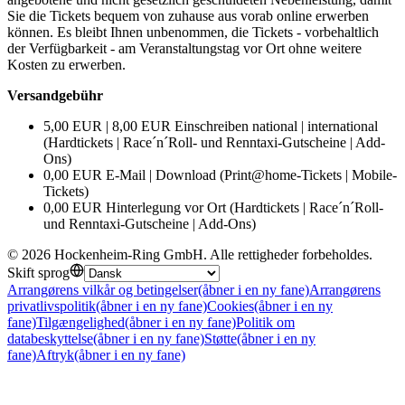
Sie die Tickets bequem von zuhause aus vorab online erwerben
können. Es bleibt Ihnen unbenommen, die Tickets - vorbehaltlich
der Verfügbarkeit - am Veranstaltungstag vor Ort ohne weitere
Kosten zu erwerben.
Versandgebühr
5,00 EUR | 8,00 EUR Einschreiben national | international
(Hardtickets | Race´n´Roll- und Renntaxi-Gutscheine | Add-
Ons)
0,00 EUR E-Mail | Download (Print@home-Tickets | Mobile-
Tickets)
0,00 EUR Hinterlegung vor Ort (Hardtickets | Race´n´Roll-
und Renntaxi-Gutscheine | Add-Ons)
©
2026
Hockenheim-Ring GmbH
.
Alle rettigheder forbeholdes
.
Skift sprog
Arrangørens vilkår og betingelser
(åbner i en ny fane)
Arrangørens
privatlivspolitik
(åbner i en ny fane)
Cookies
(åbner i en ny
fane)
Tilgængelighed
(åbner i en ny fane)
Politik om
databeskyttelse
(åbner i en ny fane)
Støtte
(åbner i en ny
fane)
Aftryk
(åbner i en ny fane)