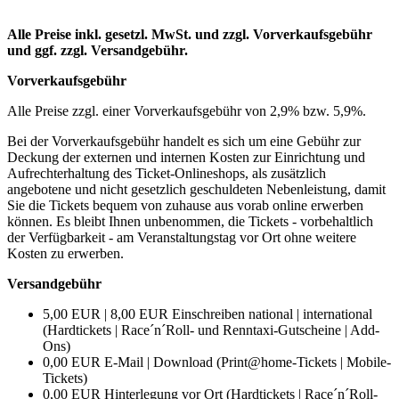
Alle Preise inkl. gesetzl. MwSt. und zzgl. Vorverkaufsgebühr
und ggf. zzgl. Versandgebühr.
Vorverkaufsgebühr
Alle Preise zzgl. einer Vorverkaufsgebühr von 2,9% bzw. 5,9%.
Bei der Vorverkaufsgebühr handelt es sich um eine Gebühr zur
Deckung der externen und internen Kosten zur Einrichtung und
Aufrechterhaltung des Ticket-Onlineshops, als zusätzlich
angebotene und nicht gesetzlich geschuldeten Nebenleistung, damit
Sie die Tickets bequem von zuhause aus vorab online erwerben
können. Es bleibt Ihnen unbenommen, die Tickets - vorbehaltlich
der Verfügbarkeit - am Veranstaltungstag vor Ort ohne weitere
Kosten zu erwerben.
Versandgebühr
5,00 EUR | 8,00 EUR Einschreiben national | international
(Hardtickets | Race´n´Roll- und Renntaxi-Gutscheine | Add-
Ons)
0,00 EUR E-Mail | Download (Print@home-Tickets | Mobile-
Tickets)
0,00 EUR Hinterlegung vor Ort (Hardtickets | Race´n´Roll-