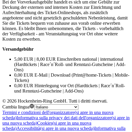
Bei der Vorverkaufsgebühr handelt es sich um eine Gebühr zur
Deckung der externen und internen Kosten zur Einrichtung und
Aufrechterhaltung des Ticket-Onlineshops, als zusätzlich
angebotene und nicht gesetzlich geschuldeten Nebenleistung, damit
Sie die Tickets bequem von zuhause aus vorab online erwerben
können. Es bleibt Ihnen unbenommen, die Tickets - vorbehaltlich
der Verfügbarkeit - am Veranstaltungstag vor Ort ohne weitere
Kosten zu erwerben.
Versandgebühr
5,00 EUR | 8,00 EUR Einschreiben national | international
(Hardtickets | Race´n´Roll- und Renntaxi-Gutscheine | Add-
Ons)
0,00 EUR E-Mail | Download (Print@home-Tickets | Mobile-
Tickets)
0,00 EUR Hinterlegung vor Ort (Hardtickets | Race´n´Roll-
und Renntaxi-Gutscheine | Add-Ons)
©
2026
Hockenheim-Ring GmbH
.
Tutti i diritti riservati
.
Cambia lingua
Termini e condizioni dell'organizzatore
(si apre in una nuova
scheda)
Informativa sulla privacy dei dati dell'organizzatore
(si apre in
una nuova scheda)
Cookies
(si apre in una nuova
scheda)
Accessibilità
(si apre in una nuova scheda)
Informativa sulla