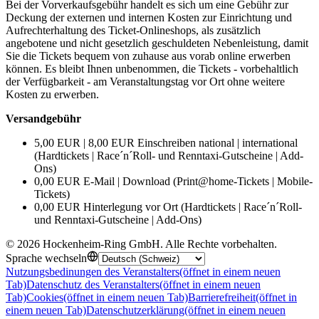
Bei der Vorverkaufsgebühr handelt es sich um eine Gebühr zur
Deckung der externen und internen Kosten zur Einrichtung und
Aufrechterhaltung des Ticket-Onlineshops, als zusätzlich
angebotene und nicht gesetzlich geschuldeten Nebenleistung, damit
Sie die Tickets bequem von zuhause aus vorab online erwerben
können. Es bleibt Ihnen unbenommen, die Tickets - vorbehaltlich
der Verfügbarkeit - am Veranstaltungstag vor Ort ohne weitere
Kosten zu erwerben.
Versandgebühr
5,00 EUR | 8,00 EUR Einschreiben national | international
(Hardtickets | Race´n´Roll- und Renntaxi-Gutscheine | Add-
Ons)
0,00 EUR E-Mail | Download (Print@home-Tickets | Mobile-
Tickets)
0,00 EUR Hinterlegung vor Ort (Hardtickets | Race´n´Roll-
und Renntaxi-Gutscheine | Add-Ons)
©
2026
Hockenheim-Ring GmbH
.
Alle Rechte vorbehalten
.
Sprache wechseln
Nutzungsbedinungen des Veranstalters
(öffnet in einem neuen
Tab)
Datenschutz des Veranstalters
(öffnet in einem neuen
Tab)
Cookies
(öffnet in einem neuen Tab)
Barrierefreiheit
(öffnet in
einem neuen Tab)
Datenschutzerklärung
(öffnet in einem neuen