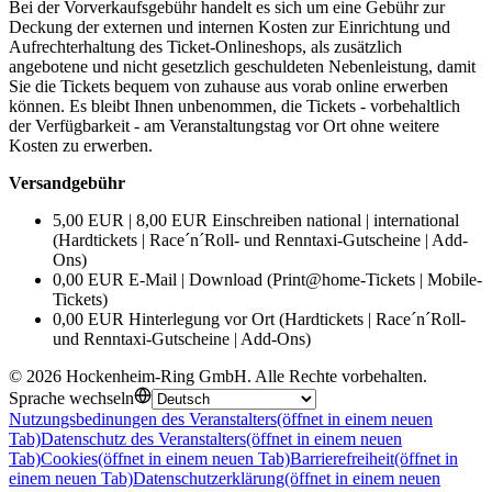
Bei der Vorverkaufsgebühr handelt es sich um eine Gebühr zur
Deckung der externen und internen Kosten zur Einrichtung und
Aufrechterhaltung des Ticket-Onlineshops, als zusätzlich
angebotene und nicht gesetzlich geschuldeten Nebenleistung, damit
Sie die Tickets bequem von zuhause aus vorab online erwerben
können. Es bleibt Ihnen unbenommen, die Tickets - vorbehaltlich
der Verfügbarkeit - am Veranstaltungstag vor Ort ohne weitere
Kosten zu erwerben.
Versandgebühr
5,00 EUR | 8,00 EUR Einschreiben national | international
(Hardtickets | Race´n´Roll- und Renntaxi-Gutscheine | Add-
Ons)
0,00 EUR E-Mail | Download (Print@home-Tickets | Mobile-
Tickets)
0,00 EUR Hinterlegung vor Ort (Hardtickets | Race´n´Roll-
und Renntaxi-Gutscheine | Add-Ons)
©
2026
Hockenheim-Ring GmbH
.
Alle Rechte vorbehalten
.
Sprache wechseln
Nutzungsbedinungen des Veranstalters
(öffnet in einem neuen
Tab)
Datenschutz des Veranstalters
(öffnet in einem neuen
Tab)
Cookies
(öffnet in einem neuen Tab)
Barrierefreiheit
(öffnet in
einem neuen Tab)
Datenschutzerklärung
(öffnet in einem neuen