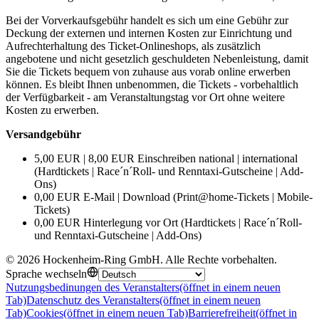
Bei der Vorverkaufsgebühr handelt es sich um eine Gebühr zur
Deckung der externen und internen Kosten zur Einrichtung und
Aufrechterhaltung des Ticket-Onlineshops, als zusätzlich
angebotene und nicht gesetzlich geschuldeten Nebenleistung, damit
Sie die Tickets bequem von zuhause aus vorab online erwerben
können. Es bleibt Ihnen unbenommen, die Tickets - vorbehaltlich
der Verfügbarkeit - am Veranstaltungstag vor Ort ohne weitere
Kosten zu erwerben.
Versandgebühr
5,00 EUR | 8,00 EUR Einschreiben national | international
(Hardtickets | Race´n´Roll- und Renntaxi-Gutscheine | Add-
Ons)
0,00 EUR E-Mail | Download (Print@home-Tickets | Mobile-
Tickets)
0,00 EUR Hinterlegung vor Ort (Hardtickets | Race´n´Roll-
und Renntaxi-Gutscheine | Add-Ons)
©
2026
Hockenheim-Ring GmbH
.
Alle Rechte vorbehalten
.
Sprache wechseln
Nutzungsbedinungen des Veranstalters
(öffnet in einem neuen
Tab)
Datenschutz des Veranstalters
(öffnet in einem neuen
Tab)
Cookies
(öffnet in einem neuen Tab)
Barrierefreiheit
(öffnet in