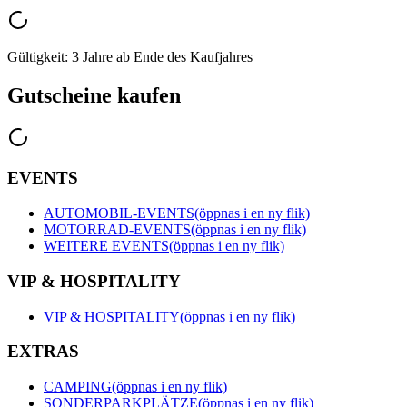
Gültigkeit: 3 Jahre ab Ende des Kaufjahres
Gutscheine kaufen
EVENTS
AUTOMOBIL-EVENTS
(öppnas i en ny flik)
MOTORRAD-EVENTS
(öppnas i en ny flik)
WEITERE EVENTS
(öppnas i en ny flik)
VIP & HOSPITALITY
VIP & HOSPITALITY
(öppnas i en ny flik)
EXTRAS
CAMPING
(öppnas i en ny flik)
SONDERPARKPLÄTZE
(öppnas i en ny flik)