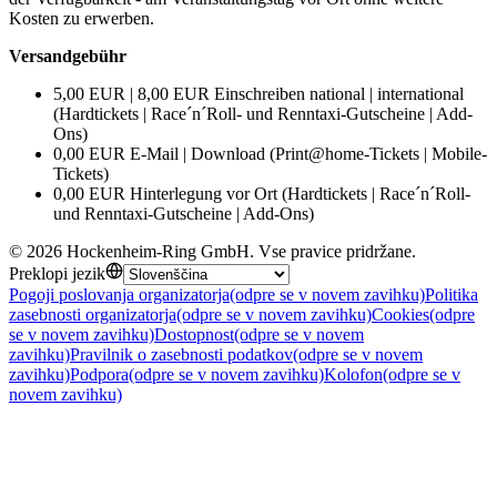
Kosten zu erwerben.
Versandgebühr
5,00 EUR | 8,00 EUR Einschreiben national | international
(Hardtickets | Race´n´Roll- und Renntaxi-Gutscheine | Add-
Ons)
0,00 EUR E-Mail | Download (Print@home-Tickets | Mobile-
Tickets)
0,00 EUR Hinterlegung vor Ort (Hardtickets | Race´n´Roll-
und Renntaxi-Gutscheine | Add-Ons)
©
2026
Hockenheim-Ring GmbH
.
Vse pravice pridržane
.
Preklopi jezik
Pogoji poslovanja organizatorja
(odpre se v novem zavihku)
Politika
zasebnosti organizatorja
(odpre se v novem zavihku)
Cookies
(odpre
se v novem zavihku)
Dostopnost
(odpre se v novem
zavihku)
Pravilnik o zasebnosti podatkov
(odpre se v novem
zavihku)
Podpora
(odpre se v novem zavihku)
Kolofon
(odpre se v
novem zavihku)