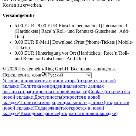
Kosten zu erwerben.
Versandgebühr
5,00 EUR | 8,00 EUR Einschreiben national | international
(Hardtickets | Race´n´Roll- und Renntaxi-Gutscheine | Add-
Ons)
0,00 EUR E-Mail | Download (Print@home-Tickets | Mobile-
Tickets)
0,00 EUR Hinterlegung vor Ort (Hardtickets | Race´n´Roll-
und Renntaxi-Gutscheine | Add-Ons)
©
2026
Hockenheim-Ring GmbH
.
Все права защищены
.
Переключить язык
Условия и положения организатора
(откроется в новой
вкладке)
Политика конфиденциальности данных
организатора
(откроется в новой вкладке)
Cookies
(откроется в
новой вкладке)
Доступность
(откроется в новой
вкладке)
Политика конфиденциальности данных
(откроется в
новой вкладке)
Поддерживать
(откроется в новой
вкладке)
Выходные данные
(откроется в новой вкладке)