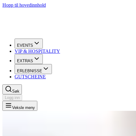
Hopp til hovedinnhold
EVENTS
VIP & HOSPITALITY
EXTRAS
ERLEBNISSE
GUTSCHEINE
Søk
Logg inn
Veksle meny