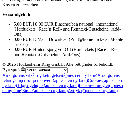
Kosten zu erwerben.
Versandgebühr
5,00 EUR | 8,00 EUR Einschreiben national | international
(Hardtickets | Race´n´Roll- und Renntaxi-Gutscheine | Add-
Ons)
0,00 EUR E-Mail | Download (Print@home-Tickets | Mobile-
Tickets)
0,00 EUR Hinterlegung vor Ort (Hardtickets | Race´n´Roll-
und Renntaxi-Gutscheine | Add-Ons)
©
2026
Hockenheim-Ring GmbH
.
Alle rettigheter forbeholdt
.
Bytt språk
Arrangørens vilkår og betingelser
(åpnes i en ny fane)
Arrangørens
retningslinjer for personvern
(åpnes i en ny fane)
Cookies
(åpnes i en
ny fane)
Tilgjengelighet
(åpnes i en ny fane)
Personvernregler
(åpnes i
en ny fane)
Støtte
(åpnes i en ny fane)
Avtrykk
(åpnes i en ny fane)