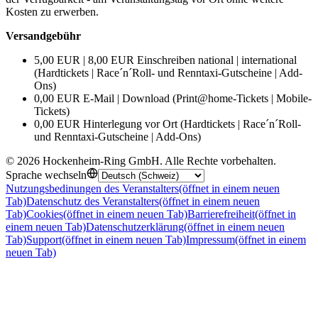
Kosten zu erwerben.
Versandgebühr
5,00 EUR | 8,00 EUR Einschreiben national | international
(Hardtickets | Race´n´Roll- und Renntaxi-Gutscheine | Add-
Ons)
0,00 EUR E-Mail | Download (Print@home-Tickets | Mobile-
Tickets)
0,00 EUR Hinterlegung vor Ort (Hardtickets | Race´n´Roll-
und Renntaxi-Gutscheine | Add-Ons)
©
2026
Hockenheim-Ring GmbH
.
Alle Rechte vorbehalten
.
Sprache wechseln
Nutzungsbedinungen des Veranstalters
(öffnet in einem neuen
Tab)
Datenschutz des Veranstalters
(öffnet in einem neuen
Tab)
Cookies
(öffnet in einem neuen Tab)
Barrierefreiheit
(öffnet in
einem neuen Tab)
Datenschutzerklärung
(öffnet in einem neuen
Tab)
Support
(öffnet in einem neuen Tab)
Impressum
(öffnet in einem
neuen Tab)