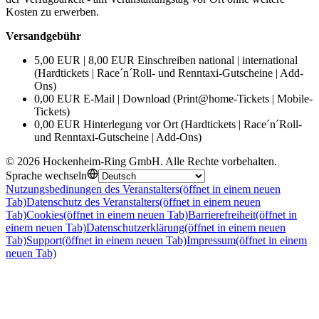
Kosten zu erwerben.
Versandgebühr
5,00 EUR | 8,00 EUR Einschreiben national | international
(Hardtickets | Race´n´Roll- und Renntaxi-Gutscheine | Add-
Ons)
0,00 EUR E-Mail | Download (Print@home-Tickets | Mobile-
Tickets)
0,00 EUR Hinterlegung vor Ort (Hardtickets | Race´n´Roll-
und Renntaxi-Gutscheine | Add-Ons)
©
2026
Hockenheim-Ring GmbH
.
Alle Rechte vorbehalten
.
Sprache wechseln
Nutzungsbedinungen des Veranstalters
(öffnet in einem neuen
Tab)
Datenschutz des Veranstalters
(öffnet in einem neuen
Tab)
Cookies
(öffnet in einem neuen Tab)
Barrierefreiheit
(öffnet in
einem neuen Tab)
Datenschutzerklärung
(öffnet in einem neuen
Tab)
Support
(öffnet in einem neuen Tab)
Impressum
(öffnet in einem
neuen Tab)