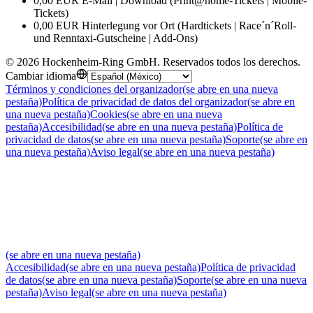
0,00 EUR E-Mail | Download (Print@home-Tickets | Mobile-
Tickets)
0,00 EUR Hinterlegung vor Ort (Hardtickets | Race´n´Roll-
und Renntaxi-Gutscheine | Add-Ons)
©
2026
Hockenheim-Ring GmbH
.
Reservados todos los derechos
.
Cambiar idioma
Términos y condiciones del organizador
(se abre en una nueva
pestaña)
Política de privacidad de datos del organizador
(se abre en
una nueva pestaña)
Cookies
(se abre en una nueva
pestaña)
Accesibilidad
(se abre en una nueva pestaña)
Política de
privacidad de datos
(se abre en una nueva pestaña)
Soporte
(se abre en
una nueva pestaña)
Aviso legal
(se abre en una nueva pestaña)
(se abre en una nueva pestaña)
Accesibilidad
(se abre en una nueva pestaña)
Política de privacidad
de datos
(se abre en una nueva pestaña)
Soporte
(se abre en una nueva
pestaña)
Aviso legal
(se abre en una nueva pestaña)