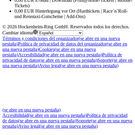
0,00 EUR E-Mail | Download (Print@home-Tickets | Mobile-
Tickets)
0,00 EUR Hinterlegung vor Ort (Hardtickets | Race´n´Roll-
und Renntaxi-Gutscheine | Add-Ons)
©
2026
Hockenheim-Ring GmbH
.
Reservados todos los derechos
.
Cambiar idioma
Términos y condiciones del organizador
(se abre en una nueva
pestaña)
Política de privacidad de datos del organizador
(se abre en
una nueva pestaña)
Cookies
(se abre en una nueva
pestaña)
Accesibilidad
(se abre en una nueva pestaña)
Política de
privacidad de datos
(se abre en una nueva pestaña)
Soporte
(se abre en
una nueva pestaña)
Aviso legal
(se abre en una nueva pestaña)
(se abre en una nueva pestaña)
Accesibilidad
(se abre en una nueva pestaña)
Política de privacidad
de datos
(se abre en una nueva pestaña)
Soporte
(se abre en una nueva
pestaña)
Aviso legal
(se abre en una nueva pestaña)