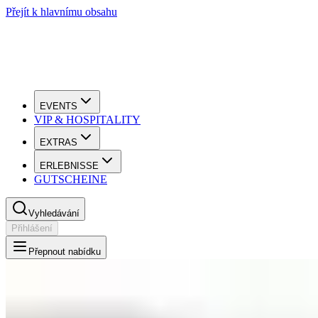
Přejít k hlavnímu obsahu
EVENTS
VIP & HOSPITALITY
EXTRAS
ERLEBNISSE
GUTSCHEINE
Vyhledávání
Přihlášení
Přepnout nabídku