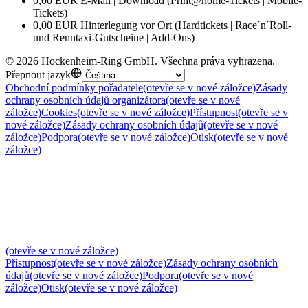
0,00 EUR E-Mail | Download (Print@home-Tickets | Mobile-
Tickets)
0,00 EUR Hinterlegung vor Ort (Hardtickets | Race´n´Roll-
und Renntaxi-Gutscheine | Add-Ons)
©
2026
Hockenheim-Ring GmbH
.
Všechna práva vyhrazena
.
Přepnout jazyk
Obchodní podmínky pořadatele
(otevře se v nové záložce)
Zásady
ochrany osobních údajů organizátora
(otevře se v nové
záložce)
Cookies
(otevře se v nové záložce)
Přístupnost
(otevře se v
nové záložce)
Zásady ochrany osobních údajů
(otevře se v nové
záložce)
Podpora
(otevře se v nové záložce)
Otisk
(otevře se v nové
záložce)
(otevře se v nové záložce)
Přístupnost
(otevře se v nové záložce)
Zásady ochrany osobních
údajů
(otevře se v nové záložce)
Podpora
(otevře se v nové
záložce)
Otisk
(otevře se v nové záložce)