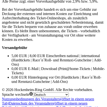
Alle Preise zzgl. einer Vorverkaufsgebühr von 2,9% bzw. 5,9%.
Bei der Vorverkaufsgebühr handelt es sich um eine Gebühr zur
Deckung der externen und internen Kosten zur Einrichtung und
Aufrechterhaltung des Ticket-Onlineshops, als zusätzlich
angebotene und nicht gesetzlich geschuldeten Nebenleistung, damit
Sie die Tickets bequem von zuhause aus vorab online erwerben
können. Es bleibt Ihnen unbenommen, die Tickets - vorbehaltlich
der Verfügbarkeit - am Veranstaltungstag vor Ort ohne weitere
Kosten zu erwerben.
Versandgebühr
5,00 EUR | 8,00 EUR Einschreiben national | international
(Hardtickets | Race´n´Roll- und Renntaxi-Gutscheine | Add-
Ons)
0,00 EUR E-Mail | Download (Print@home-Tickets | Mobile-
Tickets)
0,00 EUR Hinterlegung vor Ort (Hardtickets | Race´n´Roll-
und Renntaxi-Gutscheine | Add-Ons)
©
2026
Hockenheim-Ring GmbH
.
Alle Rechte vorbehalten
.
Sprache wechseln
Nutzungsbedinungen des Veranstalters
(öffnet in einem neuen
Tab)
Datenschutz des Veranstalters
(öffnet in einem neuen