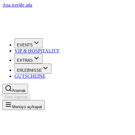
Ana içeriğe atla
EVENTS
VIP & HOSPITALITY
EXTRAS
ERLEBNISSE
GUTSCHEINE
Aramak
Giriş yapmak
Menüyü aç/kapat