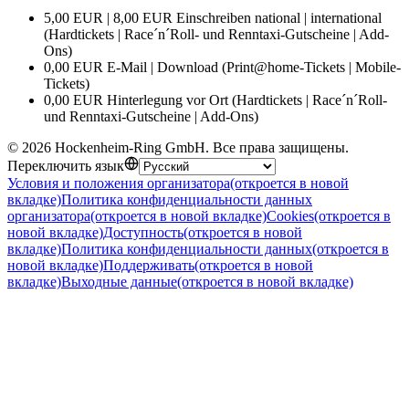
5,00 EUR | 8,00 EUR Einschreiben national | international
(Hardtickets | Race´n´Roll- und Renntaxi-Gutscheine | Add-
Ons)
0,00 EUR E-Mail | Download (Print@home-Tickets | Mobile-
Tickets)
0,00 EUR Hinterlegung vor Ort (Hardtickets | Race´n´Roll-
und Renntaxi-Gutscheine | Add-Ons)
©
2026
Hockenheim-Ring GmbH
.
Все права защищены
.
Переключить язык
Условия и положения организатора
(откроется в новой
вкладке)
Политика конфиденциальности данных
организатора
(откроется в новой вкладке)
Cookies
(откроется в
новой вкладке)
Доступность
(откроется в новой
вкладке)
Политика конфиденциальности данных
(откроется в
новой вкладке)
Поддерживать
(откроется в новой
вкладке)
Выходные данные
(откроется в новой вкладке)