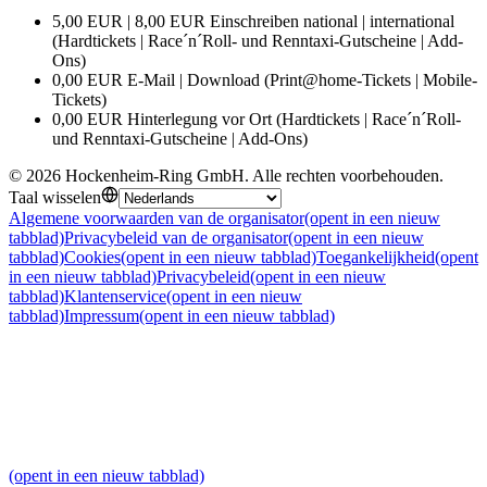
5,00 EUR | 8,00 EUR Einschreiben national | international
(Hardtickets | Race´n´Roll- und Renntaxi-Gutscheine | Add-
Ons)
0,00 EUR E-Mail | Download (Print@home-Tickets | Mobile-
Tickets)
0,00 EUR Hinterlegung vor Ort (Hardtickets | Race´n´Roll-
und Renntaxi-Gutscheine | Add-Ons)
©
2026
Hockenheim-Ring GmbH
.
Alle rechten voorbehouden
.
Taal wisselen
Algemene voorwaarden van de organisator
(opent in een nieuw
tabblad)
Privacybeleid van de organisator
(opent in een nieuw
tabblad)
Cookies
(opent in een nieuw tabblad)
Toegankelijkheid
(opent
in een nieuw tabblad)
Privacybeleid
(opent in een nieuw
tabblad)
Klantenservice
(opent in een nieuw
tabblad)
Impressum
(opent in een nieuw tabblad)
(opent in een nieuw tabblad)