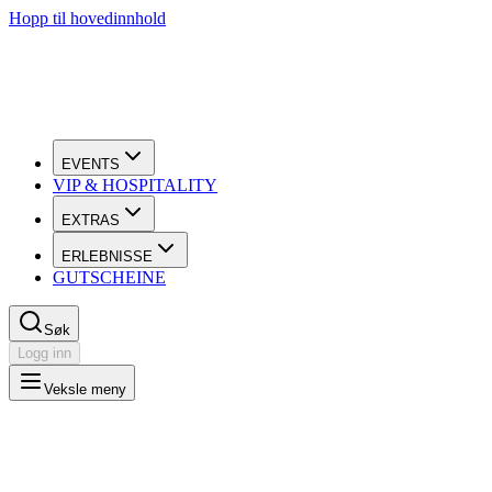
Hopp til hovedinnhold
EVENTS
VIP & HOSPITALITY
EXTRAS
ERLEBNISSE
GUTSCHEINE
Søk
Logg inn
Veksle meny