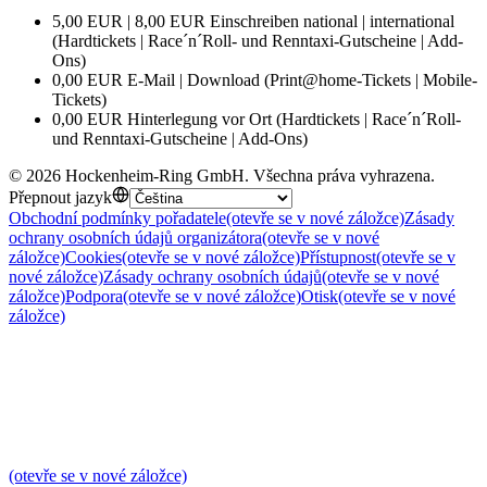
5,00 EUR | 8,00 EUR Einschreiben national | international
(Hardtickets | Race´n´Roll- und Renntaxi-Gutscheine | Add-
Ons)
0,00 EUR E-Mail | Download (Print@home-Tickets | Mobile-
Tickets)
0,00 EUR Hinterlegung vor Ort (Hardtickets | Race´n´Roll-
und Renntaxi-Gutscheine | Add-Ons)
©
2026
Hockenheim-Ring GmbH
.
Všechna práva vyhrazena
.
Přepnout jazyk
Obchodní podmínky pořadatele
(otevře se v nové záložce)
Zásady
ochrany osobních údajů organizátora
(otevře se v nové
záložce)
Cookies
(otevře se v nové záložce)
Přístupnost
(otevře se v
nové záložce)
Zásady ochrany osobních údajů
(otevře se v nové
záložce)
Podpora
(otevře se v nové záložce)
Otisk
(otevře se v nové
záložce)
(otevře se v nové záložce)