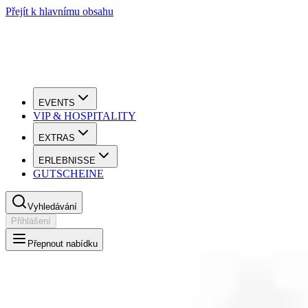
Přejít k hlavnímu obsahu
EVENTS
VIP & HOSPITALITY
EXTRAS
ERLEBNISSE
GUTSCHEINE
Vyhledávání
Přihlášení
Přepnout nabídku