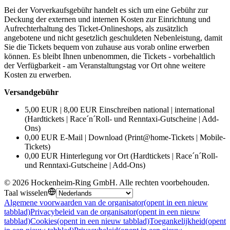
Bei der Vorverkaufsgebühr handelt es sich um eine Gebühr zur
Deckung der externen und internen Kosten zur Einrichtung und
Aufrechterhaltung des Ticket-Onlineshops, als zusätzlich
angebotene und nicht gesetzlich geschuldeten Nebenleistung, damit
Sie die Tickets bequem von zuhause aus vorab online erwerben
können. Es bleibt Ihnen unbenommen, die Tickets - vorbehaltlich
der Verfügbarkeit - am Veranstaltungstag vor Ort ohne weitere
Kosten zu erwerben.
Versandgebühr
5,00 EUR | 8,00 EUR Einschreiben national | international
(Hardtickets | Race´n´Roll- und Renntaxi-Gutscheine | Add-
Ons)
0,00 EUR E-Mail | Download (Print@home-Tickets | Mobile-
Tickets)
0,00 EUR Hinterlegung vor Ort (Hardtickets | Race´n´Roll-
und Renntaxi-Gutscheine | Add-Ons)
©
2026
Hockenheim-Ring GmbH
.
Alle rechten voorbehouden
.
Taal wisselen
Algemene voorwaarden van de organisator
(opent in een nieuw
tabblad)
Privacybeleid van de organisator
(opent in een nieuw
tabblad)
Cookies
(opent in een nieuw tabblad)
Toegankelijkheid
(opent