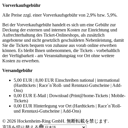
Vorverkaufsgebühr
Alle Preise zzgl. einer Vorverkaufsgebühr von 2,9% bzw. 5,9%.
Bei der Vorverkaufsgebühr handelt es sich um eine Gebühr zur
Deckung der externen und internen Kosten zur Einrichtung und
Aufrechterhaltung des Ticket-Onlineshops, als zusätzlich
angebotene und nicht gesetzlich geschuldeten Nebenleistung, damit
Sie die Tickets bequem von zuhause aus vorab online erwerben
können. Es bleibt Ihnen unbenommen, die Tickets - vorbehaltlich
der Verfügbarkeit - am Veranstaltungstag vor Ort ohne weitere
Kosten zu erwerben.
Versandgebühr
5,00 EUR | 8,00 EUR Einschreiben national | international
(Hardtickets | Race´n´Roll- und Renntaxi-Gutscheine | Add-
Ons)
0,00 EUR E-Mail | Download (Print@home-Tickets | Mobile-
Tickets)
0,00 EUR Hinterlegung vor Ort (Hardtickets | Race´n´Roll-
und Renntaxi-Gutscheine | Add-Ons)
©
2026
Hockenheim-Ring GmbH
.
無断転載を禁じます
.
言語を切り替える